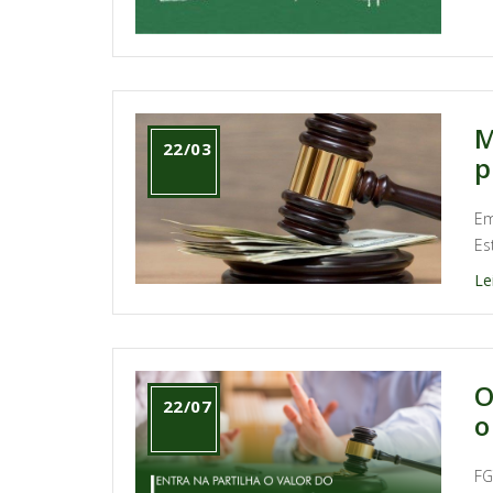
M
22/03
p
Em
Es
Le
O
22/07
o
FG