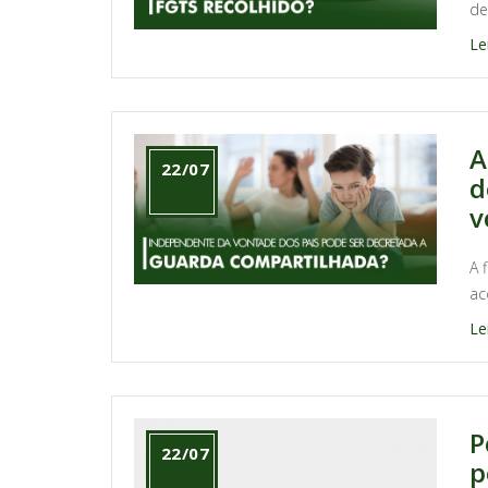
de 
Le
A
22/07
d
v
A 
ac
Le
P
22/07
p