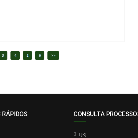
3
4
5
6
>>
S RÁPIDOS
CONSULTA PROCESSO
e
TJRJ