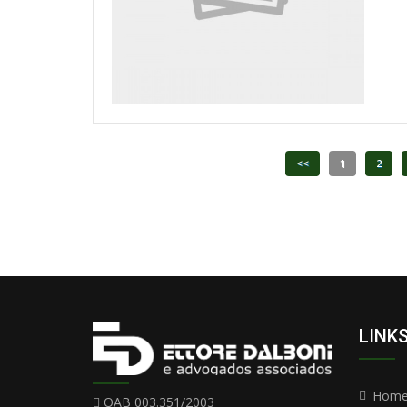
<<
1
2
LINK
Hom
OAB 003.351/2003