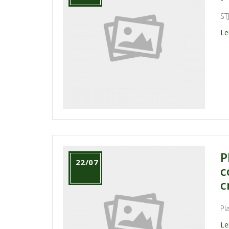
ST
Le
P
22/07
c
c
Pl
Le