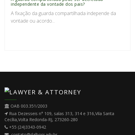
independente da vontade dos pais?
A fixação da guarda compartilhada independe da
vontade ou acordo...
OAB 003.351/2003
Rua Dezesseis n° 109, salas 313, 314 e 316,Vila Santa
Cecília,Volta Redonda-RJ, 273260-280
+55 (24)3343-0942
contato@dalboni.adv.br